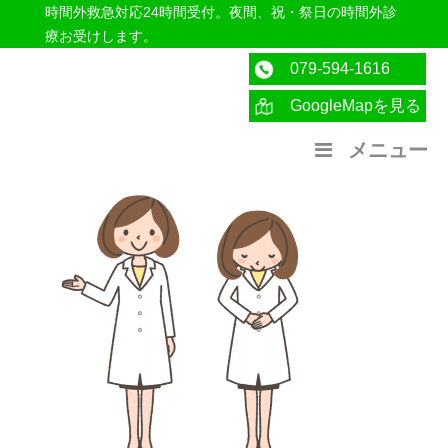
時間外救急対応24時間受付。夜間、祝・祭日の時間外診
療お受けします。
079-594-1616
GoogleMapを見る
医療法人社団紀洋会 公式サイト
メニュー