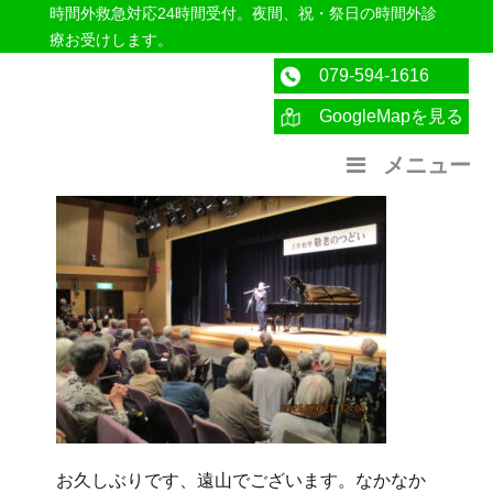
時間外救急対応24時間受付。夜間、祝・祭日の時間外診
療お受けします。
079-594-1616
GoogleMapを見る
医療法人社団紀洋会 公式サイト
メニュー
お久しぶりです、遠山でございます。なかなか