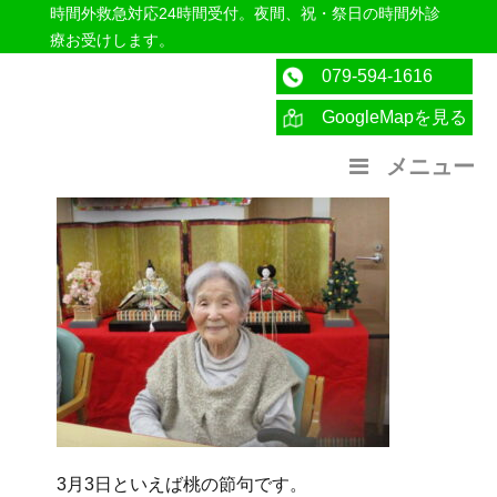
時間外救急対応24時間受付。夜間、祝・祭日の時間外診
療お受けします。
079-594-1616
GoogleMapを見る
医療法人社団紀洋会 公式サイト
メニュー
3月3日といえば桃の節句です。