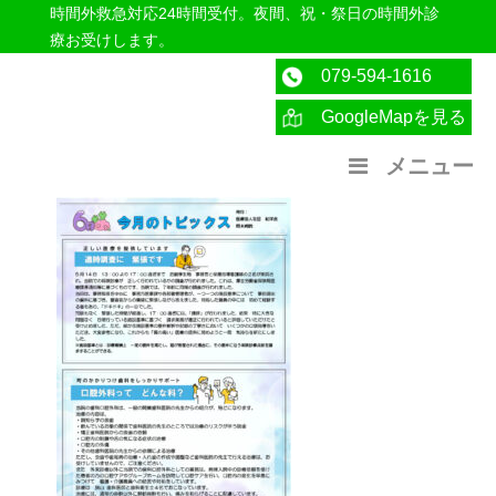
時間外救急対応24時間受付。夜間、祝・祭日の時間外診
療お受けします。
079-594-1616
GoogleMapを見る
医療法人社団紀洋会 公式サイト
メニュー