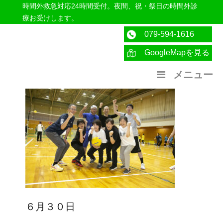
時間外救急対応24時間受付。夜間、祝・祭日の時間外診
療お受けします。
079-594-1616
GoogleMapを見る
医療法人社団紀洋会 公式サイト
メニュー
６月３０日