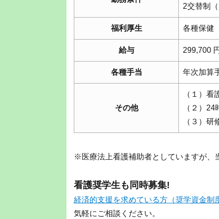
2交替制
福利厚生
各種保健
給与
299,70
各種手当
年次加算
（１）看護
その他
（２）24
（３）研
※医療法上看護補助者としていますが、
看護奨学生も同時募集!
経済的支援を求めている方（奨学資金制
気軽にご相談ください。