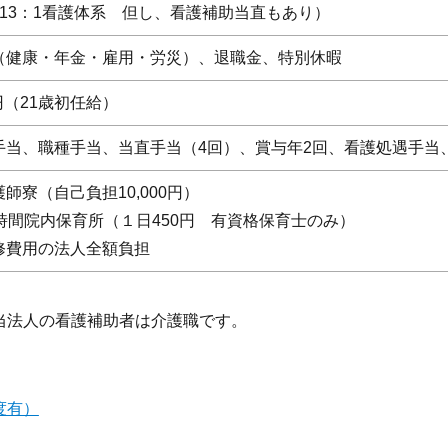
（13：1看護体系 但し、看護補助当直もあり）
（健康・年金・雇用・労災）、退職金、特別休暇
0 円（21歳初任給）
手当、職種手当、当直手当（4回）、賞与年2回、看護処遇手当
師寮（自己負担10,000円）
時間院内保育所（１日450円 有資格保育士のみ）
修費用の法人全額負担
当法人の看護補助者は介護職です。
度有）