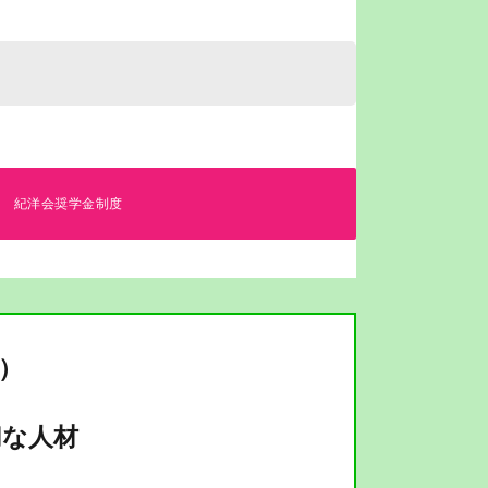
紀洋会奨学金制度
）
切な人材