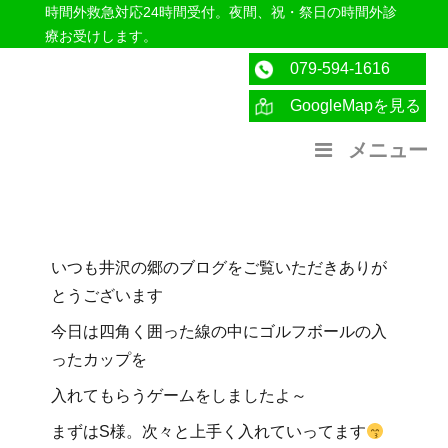
時間外救急対応24時間受付。夜間、祝・祭日の時間外診
療お受けします。
079-594-1616
GoogleMapを見る
医療法人社団紀洋会 公式サイト
メニュー
いつも井沢の郷のブログをご覧いただきありが
とうございます
今日は四角く囲った線の中にゴルフボールの入
ったカップを
入れてもらうゲームをしましたよ～
まずはS様。次々と上手く入れていってます