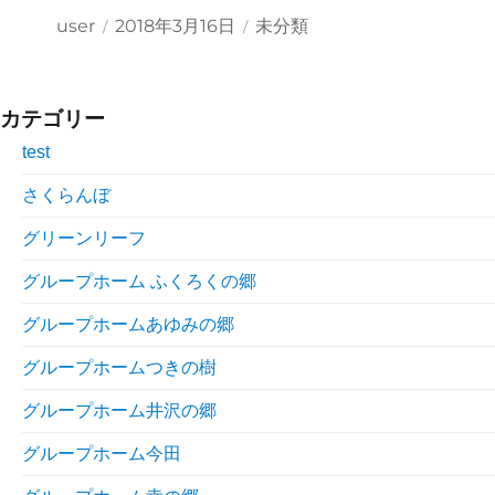
投
投
カ
user
2018年3月16日
未分類
稿
稿
テ
者
日:
ゴ
リ
ー
カテゴリー
test
さくらんぼ
グリーンリーフ
グループホーム ふくろくの郷
グループホームあゆみの郷
グループホームつきの樹
グループホーム井沢の郷
グループホーム今田