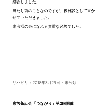
経験しました。
当たり前のことなのですが、後日談として書か
せていただきました。
患者様の身になれる貴重な経験でした。
投
投
カ
リハビリ
2018年3月29日
未分類
稿
稿
テ
者
日:
ゴ
リ
ー
家族茶話会「つながり」第2回開催