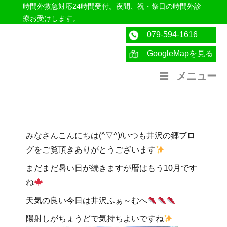
時間外救急対応24時間受付。夜間、祝・祭日の時間外診
療お受けします。
079-594-1616
GoogleMapを見る
医療法人社団紀洋会 公式サイト
メニュー
みなさんこんにちは(^▽^)/いつも井沢の郷ブロ
グをご覧頂きありがとうございます
まだまだ暑い日が続きますが暦はもう10月です
ね
天気の良い今日は井沢ふぁ～むへ
陽射しがちょうどで気持ちよいですね