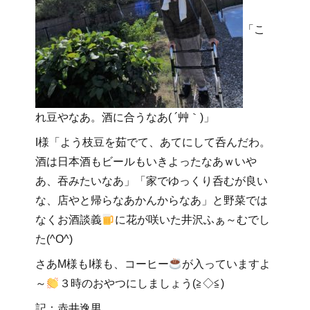
「こ
れ豆やなあ。酒に合うなあ( ´艸｀)」
I様「よう枝豆を茹でて、あてにして呑んだわ。
酒は日本酒もビールもいきよったなあｗいや
あ、吞みたいなあ」「家でゆっくり呑むが良い
な、店やと帰らなあかんからなあ」と野菜では
なくお酒談義
に花が咲いた井沢ふぁ～むでし
た(^O^)
さあM様もI様も、コーヒー
が入っていますよ
～
３時のおやつにしましょう(≧◇≦)
記：赤井逸男