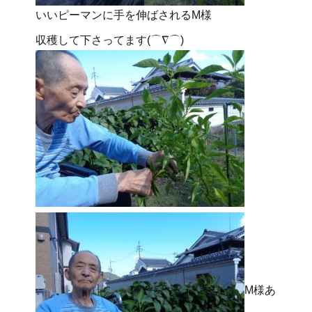
いいピーマンに手を伸ばされるM様
収穫して下さってます(⌒∇⌒)
M様あ