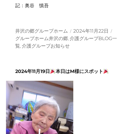
記：奥谷 慎吾
投
投
カ
井沢の郷グループホーム
2024年11月22日
稿
稿
テ
グループホーム井沢の郷
介護グループBLOG一
,
者
日:
ゴ
覧
介護グループお知らせ
,
リ
ー
2024年11月19日
本日はM様にスポット