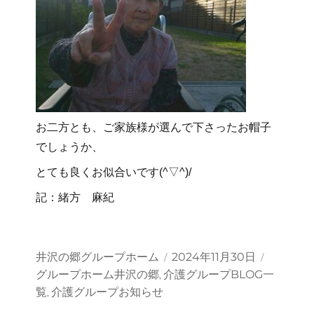
お二方とも、ご家族様が選んで下さったお帽子
でしょうか、
とても良くお似合いです(^▽^)/
記：緒方 麻紀
投
投
カ
井沢の郷グループホーム
2024年11月30日
稿
稿
テ
グループホーム井沢の郷
介護グループBLOG一
,
者
日:
ゴ
覧
介護グループお知らせ
,
リ
ー