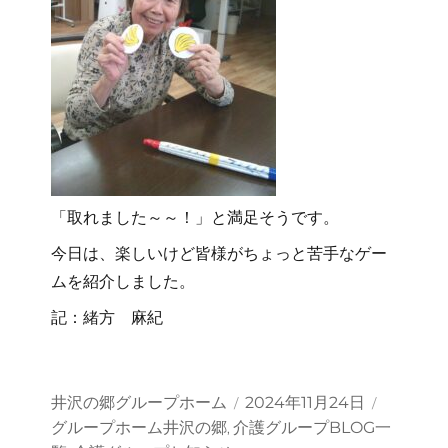
「取れました～～！」と満足そうです。
今日は、楽しいけど皆様がちょっと苦手なゲー
ムを紹介しました。
記：緒方 麻紀
投
投
カ
井沢の郷グループホーム
2024年11月24日
稿
稿
テ
グループホーム井沢の郷
介護グループBLOG一
,
者
日:
ゴ