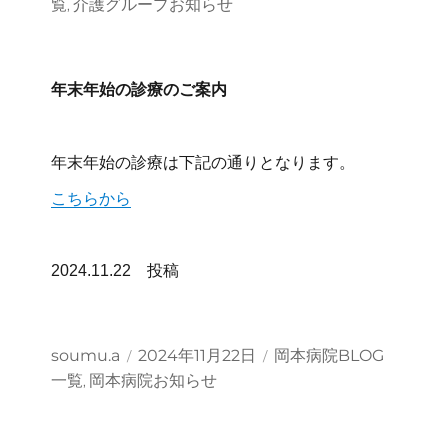
覧
介護グループお知らせ
,
リ
ー
年末年始の診療のご案内
年末年始の診療は下記の通りとなります。
こちらから
2024.11.22 投稿
投
投
カ
soumu.a
2024年11月22日
岡本病院BLOG
稿
稿
テ
一覧
岡本病院お知らせ
,
者
日:
ゴ
リ
ー