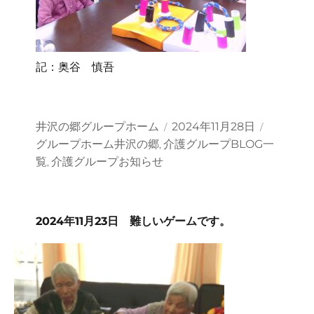
記：奥谷 慎吾
投
投
カ
井沢の郷グループホーム
2024年11月28日
稿
稿
テ
グループホーム井沢の郷
介護グループBLOG一
,
者
日:
ゴ
覧
介護グループお知らせ
,
リ
ー
2024年11月23日 難しいゲームです。