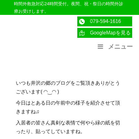
時間外救急対応24時間受付。夜間、祝・祭日の時間外診
療お受けします。
079-594-1616
GoogleMapを見る
医療法人社団紀洋会 公式サイト
メニュー
いつも井沢の郷のブログをご覧頂きありがとう
ございます( ◠‿◠ )
今日はとある日の午前中の様子を紹介させて頂
きますね♫
入居者の皆さん真剣な表情で何やら緑の紙を切
ったり、貼ってしていますね。