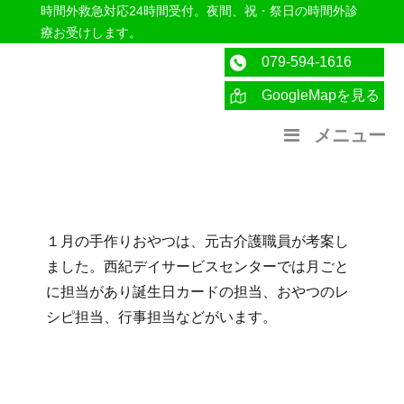
時間外救急対応24時間受付。夜間、祝・祭日の時間外診
療お受けします。
079-594-1616
GoogleMapを見る
医療法人社団紀洋会 公式サイト
メニュー
１月の手作りおやつは、元古介護職員が考案し
ました。西紀デイサービスセンターでは月ごと
に担当があり誕生日カードの担当、おやつのレ
シピ担当、行事担当などがいます。