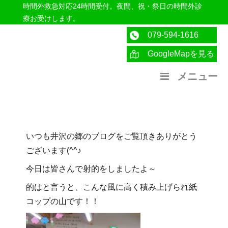
時間外救急対応24時間受付。夜間、祝・祭日の時間外診
療お受けします。
079-594-1616
GoogleMapを見る
医療法人社団紀洋会 公式サイト
メニュー
いつも井沢の郷のブログをご覧頂きありがとう
ございます(^^♪
今日は皆さんで射的をしましたよ～
的はと言うと、こんな風に高く積み上げられ紙
コップの山です！！