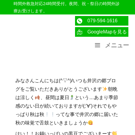
時間外救急対応24時間受付。夜間、祝・祭日の時間外診
療お受けします。
079-594-1616
GoogleMapを見る
医療法人社団紀洋会 公式サイト
メニュー
みなさんこんにちは(^▽^)/いつも井沢の郷ブロ
グをご覧いただきありがとうございます
朝晩
は涼しく
、昼間は夏日
という…あまり季節
感のない日が続いておりますが(;’∀’)それでもや
っぱり秋は秋
ってな事で井沢の郷に届いた
秋の味覚で舌鼓といきましょうか
はい！！お鍋いっぱいの黒豆でございまーす