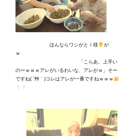
ほんならワシがとＩ様
が
ｗ
「こらあ、上手い
のーｗｗｗアレがいるわいな、アレがｗ」そー
ですね( ´艸｀)コレはアレが一番ですねｗｗｗ