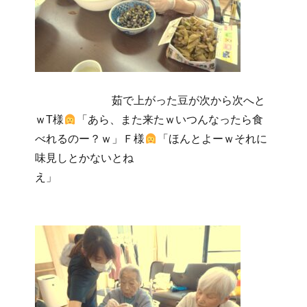
茹で上がった豆が次から次へと
ｗT様
「あら、また来たｗいつんなったら食
べれるのー？ｗ」Ｆ様
「ほんとよーｗそれに
味見しとかないとね
え」