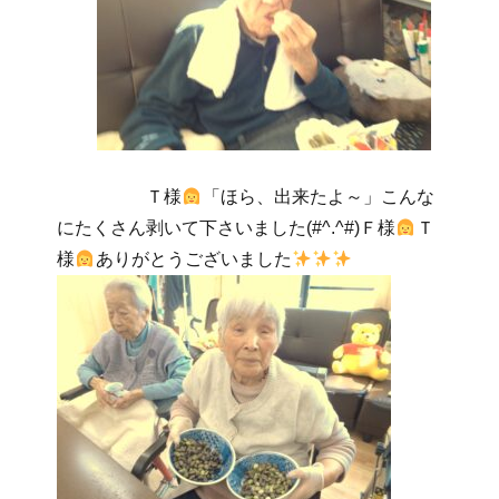
Ｔ様
「ほら、出来たよ～」こんな
にたくさん剥いて下さいました(#^.^#)Ｆ様
Ｔ
様
ありがとうございました