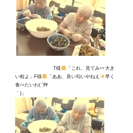
T様
「これ、見てみ
大き
い粒よ」F様
「ああ、良い匂いやねえ
早く
食べたいわ( ´艸
｀)」