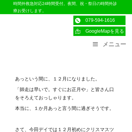
時間外救急対応24時間受付。夜間、祝・祭日の時間外診
療お受けします。
079-594-1616
GoogleMapを見る
医療法人社団紀洋会 公式サイト
メニュー
あっという間に、１２月になりました。
「師走は早いで。すぐにお正月や」と皆さん口
をそろえておっしゃります。
本当に、１か月あっと言う間に過ぎそうです。
さて、今田デイでは１２月初めにクリスマスツ