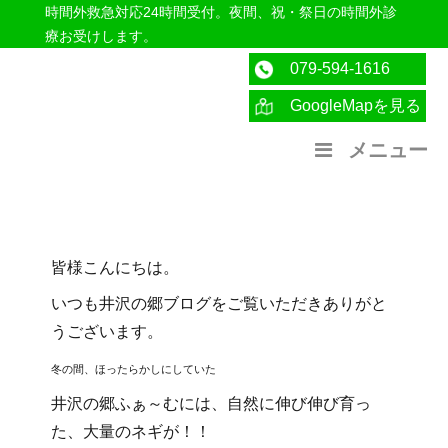
時間外救急対応24時間受付。夜間、祝・祭日の時間外診
療お受けします。
079-594-1616
GoogleMapを見る
医療法人社団紀洋会 公式サイト
メニュー
皆様こんにちは。
いつも井沢の郷ブログをご覧いただきありがと
うございます。
冬の間、ほったらかしにしていた
井沢の郷ふぁ～むには、自然に伸び伸び育っ
た、
大量のネギが！！