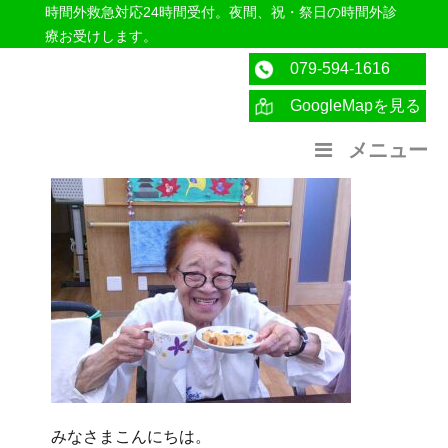
時間外救急対応24時間受付。夜間、祝・祭日の時間外診
療お受けします。
079-594-1616
GoogleMapを見る
医療法人社団紀洋会 公式サイト
メニュー
みなさまこんにちは。