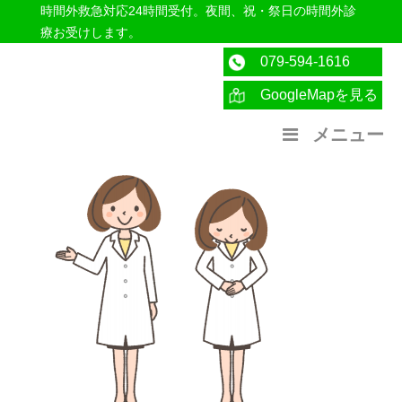
時間外救急対応24時間受付。夜間、祝・祭日の時間外診
療お受けします。
079-594-1616
GoogleMapを見る
医療法人社団紀洋会 公式サイト
メニュー