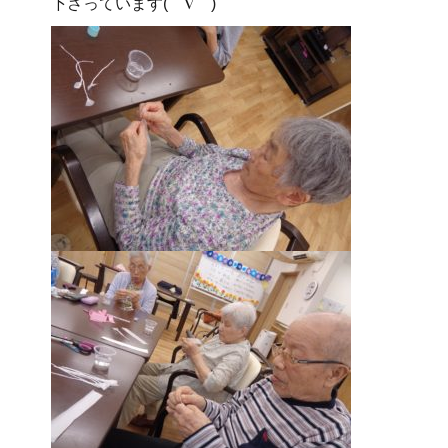
下さっています(⌒∇⌒)