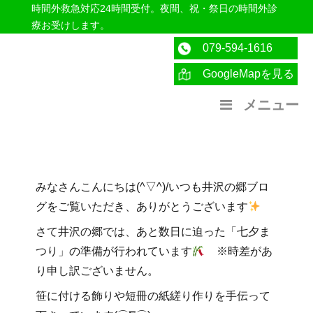
時間外救急対応24時間受付。夜間、祝・祭日の時間外診
療お受けします。
079-594-1616
GoogleMapを見る
医療法人社団紀洋会 公式サイト
メニュー
みなさんこんにちは(^▽^)/いつも井沢の郷ブロ
グをご覧いただき、ありがとうございます
さて井沢の郷では、あと数日に迫った「七夕ま
つり」の準備が行われています
※時差があ
り申し訳ございません。
笹に付ける飾りや短冊の紙縒り作りを手伝って