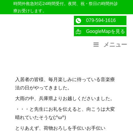
時間外救急対応24時間受付。夜間、祝・祭日の時間外診
療お受けします。
079-594-1616
GoogleMapを見る
医療法人社団紀洋会 公式サイト
メニュー
入居者の皆様、毎月楽しみに待っている音楽療
法の日がやってきました。
大雨の中、兵庫県よりお越しくださいました。
・・・と先生にお礼を伝えると、向こうは大変
晴れていたそうな(;^ω^)
とりあえず、荷物おろしを手伝いお手伝い