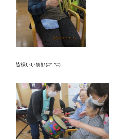
皆様いい笑顔(#^.^#)