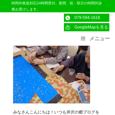
時間外救急対応24時間受付。夜間、祝・祭日の時間外診
療お受けします。
079-594-1616
GoogleMapを見る
医療法人社団紀洋会 公式サイト
メニュー
みなさんこんにちは！いつも井沢の郷ブログを