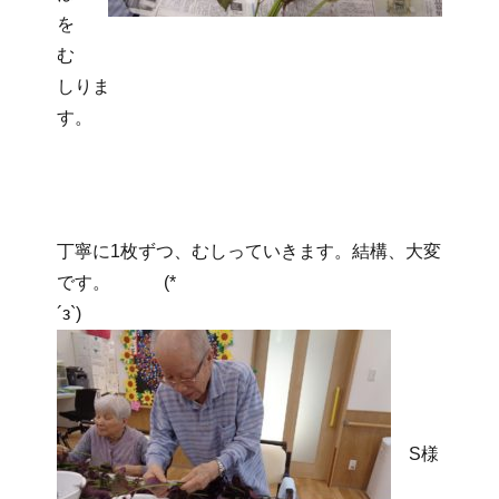
を
む
しりま
す。
丁寧に1枚ずつ、むしっていきます。結構、大変
です。 (*
´з`)
S様