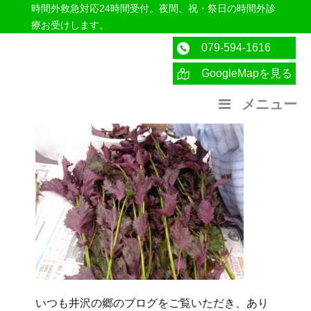
時間外救急対応24時間受付。夜間、祝・祭日の時間外診
療お受けします。
079-594-1616
GoogleMapを見る
医療法人社団紀洋会 公式サイト
メニュー
いつも井沢の郷のブログをご覧いただき、あり