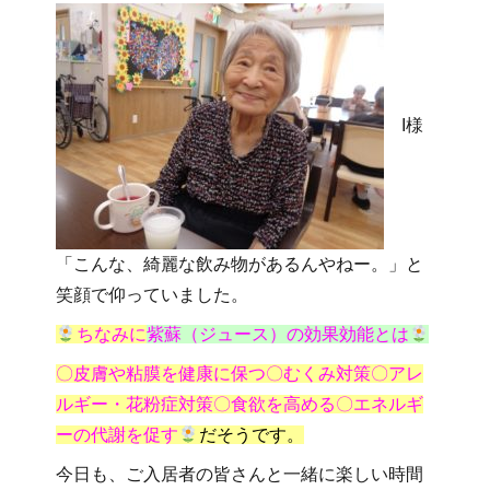
I様
「こんな、綺麗な飲み物があるんやねー。」と
笑顔で仰っていました。
ちなみに
紫蘇（ジュース）の効果効能とは
〇皮膚や粘膜を健康に保つ〇むくみ対策〇アレ
ルギー・花粉症対策〇食欲を高める〇エネルギ
ーの代謝を促す
だそうです。
今日も、ご入居者の皆さんと一緒に楽しい時間