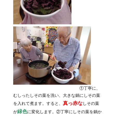
①丁寧に、
むしったしその葉を洗い、大きな鍋にしその葉
真っ赤な
を入れて煮ます。すると、
しその葉
緑色
が
に変化します。②丁寧にしその葉を鍋か