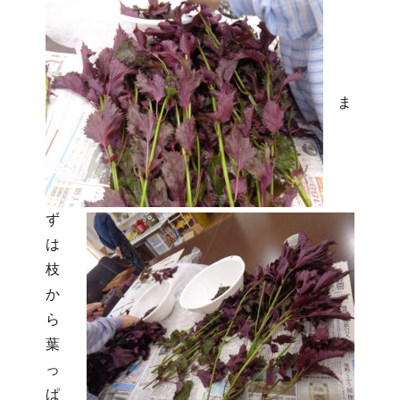
ま
ず
は
枝
か
ら
葉
っ
ぱ