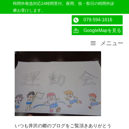
時間外救急対応24時間受付。夜間、祝・祭日の時間外診
療お受けします。
079-594-1616
GoogleMapを見る
医療法人社団紀洋会 公式サイト
メニュー
いつも井沢の郷のブログをご覧頂きありがとう