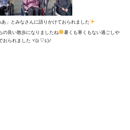
わあ」とみなさんに語りかけておられました
ちの良い散歩になりましたね
暑くも寒くもない過ごしや
おられましたヾ(≧▽≦)ﾉ