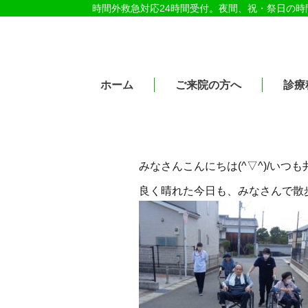
時間外救急対応24時間受付。夜間、祝・祭日の
医療法人社団紀洋会 公式サイト
ホーム
ご来院の方へ
診療
みなさんこんにちは(^▽^)/い
良く晴れた今日も、みなさんで散