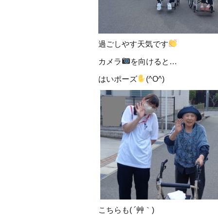
過ごしやす天気です
カメラ
を向けると…
はいポーズ
(^O^)
こちらも( ´艸｀)