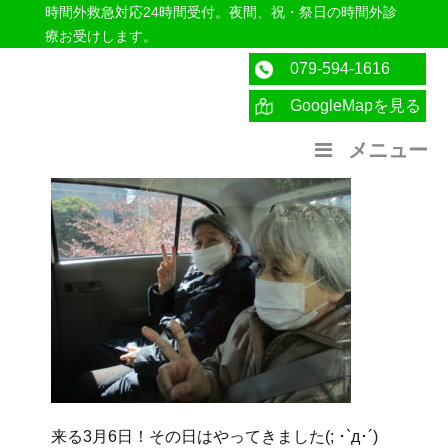
時間外救急対応24時間受付。夜間、祝・祭日の時間外診
療お受けします。
079-594-1616
GoogleMapを見る
医療法人社団紀洋会 公式サイト
メニュー
来る3月6日！その日はやってきました(; ･`д･´)