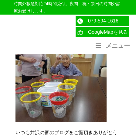
時間外救急対応24時間受付。夜間、祝・祭日の時間外診
療お受けします。
079-594-1616
GoogleMapを見る
医療法人社団紀洋会 公式サイト
メニュー
いつも井沢の郷のブログをご覧頂きありがとう