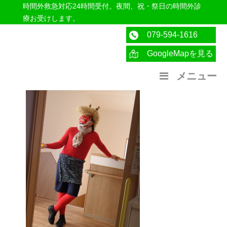
時間外救急対応24時間受付。夜間、祝・祭日の時間外診
療お受けします。
079-594-1616
GoogleMapを見る
医療法人社団紀洋会 公式サイト
メニュー