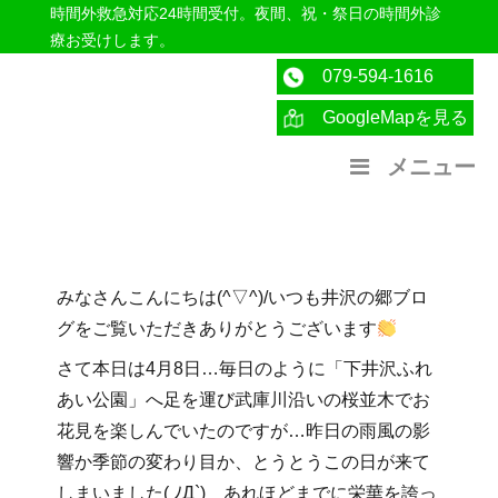
時間外救急対応24時間受付。夜間、祝・祭日の時間外診
療お受けします。
079-594-1616
GoogleMapを見る
医療法人社団紀洋会 公式サイト
メニュー
みなさんこんにちは(^▽^)/いつも井沢の郷ブロ
グをご覧いただきありがとうございます
さて本日は4月8日…毎日のように「下井沢ふれ
あい公園」へ足を運び武庫川沿いの桜並木でお
花見を楽しんでいたのですが…昨日の雨風の影
響か季節の変わり目か、とうとうこの日が来て
しまいました( ﾉД`) あれほどまでに栄華を誇っ