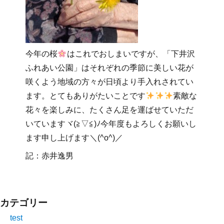
今年の桜
はこれでおしまいですが、「下井沢
ふれあい公園」はそれぞれの季節に美しい花が
咲くよう地域の方々が日頃より手入れされてい
ます。とてもありがたいことです
素敵な
花々を楽しみに、たくさん足を運ばせていただ
いていますヾ(≧▽≦)ﾉ今年度もよろしくお願いし
ます申し上げます＼(^o^)／
記：赤井逸男
カテゴリー
test