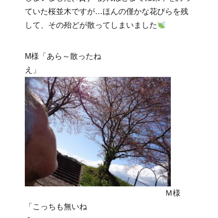
ていた桜並木ですが…ほんの僅かな花びらを残
して、その殆どが散ってしまいました
M様「あら～散ったね
え」
Ｍ様
「こっちも無いね