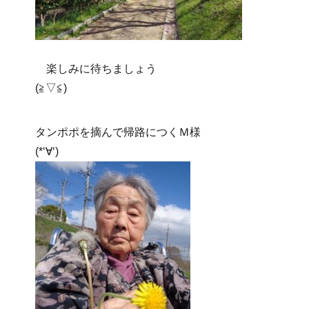
楽しみに待ちましょう
(≧▽≦)
タンポポを摘んで帰路につくＭ様
(*‘∀‘)