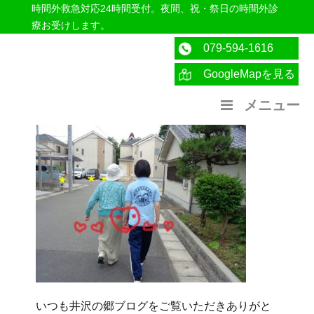
時間外救急対応24時間受付。夜間、祝・祭日の時間外診
療お受けします。
079-594-1616
GoogleMapを見る
医療法人社団紀洋会 公式サイト
メニュー
いつも井沢の郷ブログをご覧いただきありがと