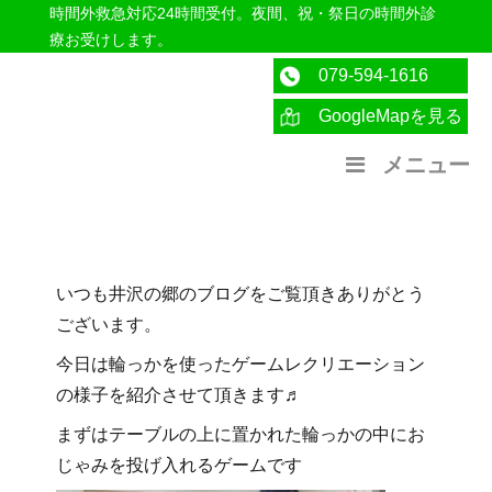
時間外救急対応24時間受付。夜間、祝・祭日の時間外診
療お受けします。
079-594-1616
GoogleMapを見る
医療法人社団紀洋会 公式サイト
メニュー
いつも井沢の郷のブログをご覧頂きありがとう
ございます。
今日は輪っかを使ったゲームレクリエーション
の様子を紹介させて頂きます♬
まずはテーブルの上に置かれた輪っかの中にお
じゃみを投げ入れるゲームです