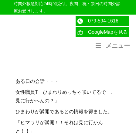
時間外救急対応24時間受付。夜間、祝・祭日の時間外診
療お受けします。
079-594-1616
GoogleMapを見る
医療法人社団紀洋会 公式サイト
メニュー
ある日の会話・・・
女性職員T「ひまわりめっちゃ咲いてるでー、
見に行かへんの？」
ひまわりが満開であるとの情報を得ました。
「ヒマワリが満開！！それは見に行かん
と！！」