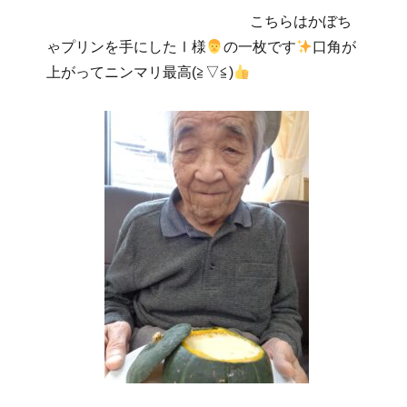
こちらはかぼち
ゃプリンを手にしたⅠ様
の一枚です
口角が
上がってニンマリ最高(≧▽≦)