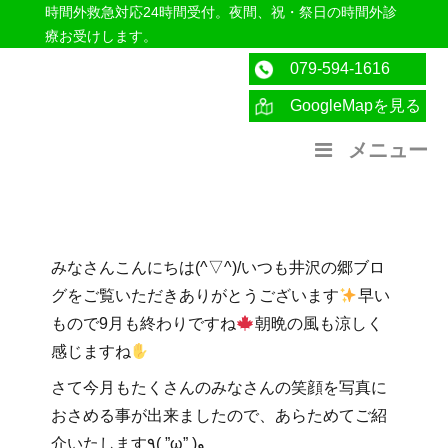
時間外救急対応24時間受付。夜間、祝・祭日の時間外診
療お受けします。
079-594-1616
GoogleMapを見る
医療法人社団紀洋会 公式サイト
メニュー
みなさんこんにちは(^▽^)/いつも井沢の郷ブロ
グをご覧いただきありがとうございます
早い
もので9月も終わりですね
朝晩の風も涼しく
感じますね
さて今月もたくさんのみなさんの笑顔を写真に
おさめる事が出来ましたので、あらためてご紹
介いたします٩( ”ω” )و