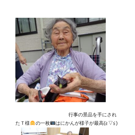
行事の景品を手にされ
たＴ様
の一枚
はにかんが様子が最高(≧▽≦)