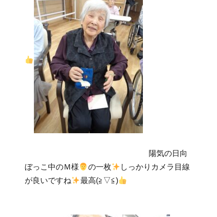
陽気の日向
ぼっこ中のＭ様
の一枚
しっかりカメラ目線
が良いですね
最高(≧▽≦)