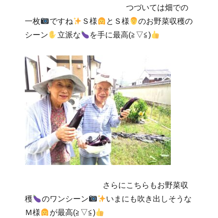
つづいては畑での
一枚
ですね
Ｓ様
とＳ様
のお野菜収穫の
シーン
立派な
を手に最高(≧▽≦)
さらにこちらもお野菜収
穫
のワンシーン
いまにも吹き出しそうな
Ｍ様
が最高(≧▽≦)