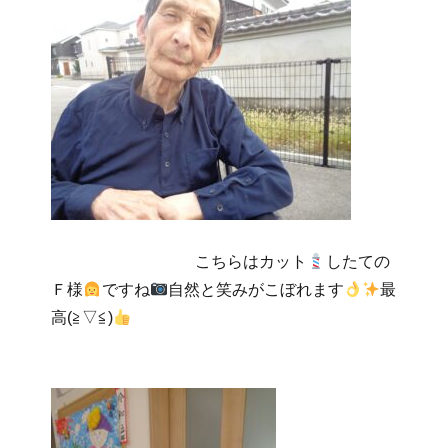
こちらはカット
したての
Ｆ様
ですね
自然と笑みがこぼれます
最
高(≧▽≦)