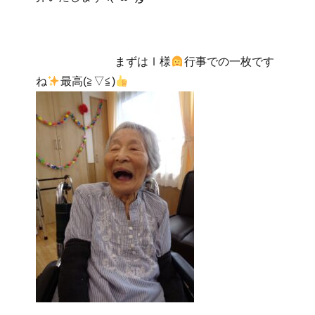
まずはⅠ様
行事での一枚です
ね
最高(≧▽≦)