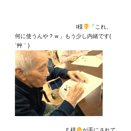
I様
「これ、
何に使うんや？ｗ」もう少し内緒です(
´艸｀)
Ｆ様
が手にされて