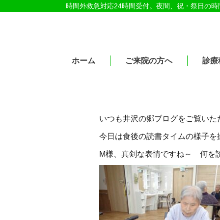
時間外救急対応24時間受付。夜間、祝・祭日の
医療法人社団紀洋会 公式サイト
ホーム
ご来院の方へ
診療
いつも井沢の郷ブログをご覧いた
今日は食後の読書タイムの様子を撮
M様、真剣な表情ですね～ 何を