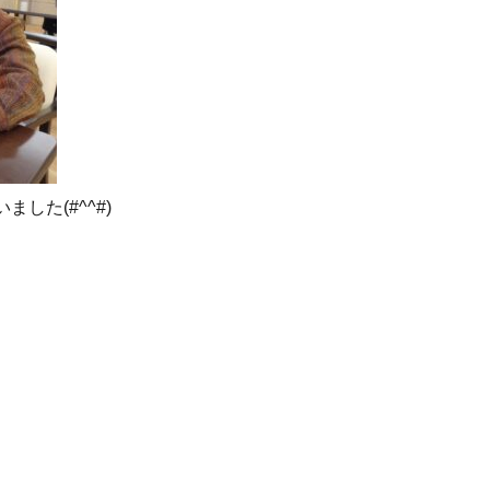
した(#^^#)