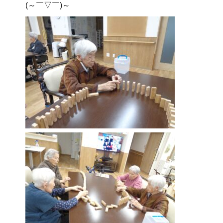
(～￣▽￣)～