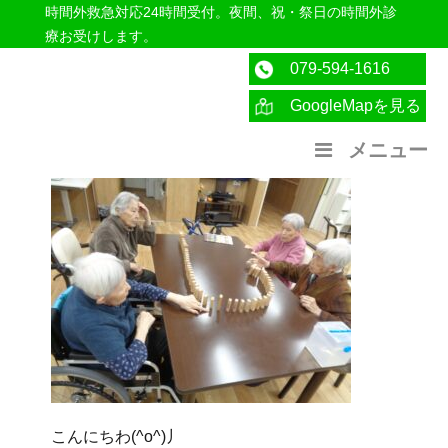
時間外救急対応24時間受付。夜間、祝・祭日の時間外診
療お受けします。
079-594-1616
GoogleMapを見る
医療法人社団紀洋会 公式サイト
メニュー
こんにちわ(^o^)丿