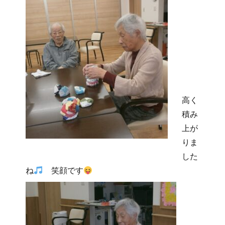
高く
積み
上が
りま
した
ね
笑顔です