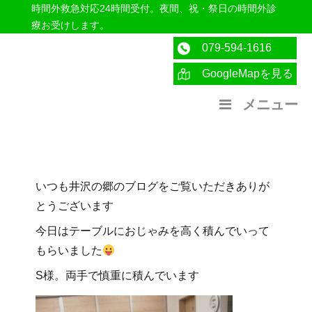
時間外救急対応24時間受付。夜間、祝・祭日の時間外診
療お受けします。
079-594-1616
GoogleMapを見る
医療法人社団紀洋会 公式サイト
メニュー
いつも井沢の郷のブログをご覧いただきありが
とうございます
今日はテーブルにおじゃみを高く積んでいって
もらいました
S様。両手で慎重に積んでいます