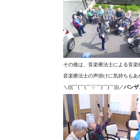
その後は、音楽療法士による音楽
音楽療法士の声掛けに気持ちもあ
＼(((￣(￣(￣▽￣)￣)￣)))／
バンザ