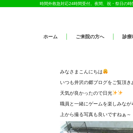
時間外救急対応24時間受付。夜間、祝・祭日の
医療法人社団紀洋会 公式サイト
ホーム
ご来院の方へ
診療
みなさまこんにちは
いつも井沢の郷ブログをご覧頂き
天気が良かったので日光
職員と一緒にゲームを楽しみなが
上から撮る写真も良いですねぁ～