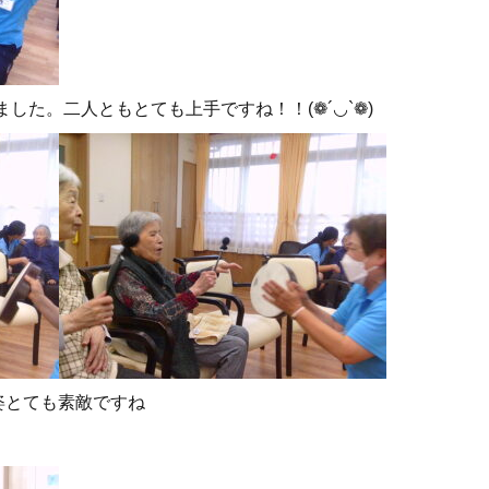
した。二人ともとても上手ですね！！(❁´◡`❁)
姿とても素敵ですね