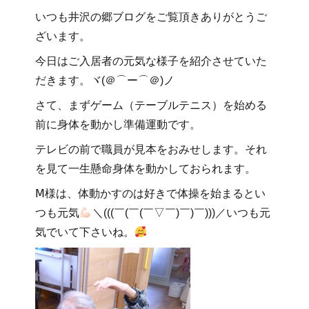
いつも井沢の郷ブログをご覧頂きありがとうご
ざいます。
今日はご
入居者の元気な様子を紹介させていた
だきます。ヾ(＠⌒ー⌒＠)ノ
さて、まずゲーム（テーブルテニス）を始める
前に身体を動かし準備運動です。
テレビの前で職員が見本をおみせします。それ
を見て一生懸命身体を動かしておられます。
Ⅿ様は、体動かすのは好きで体操を始まるとい
つも元気
＼(((￣(￣(￣▽￣)￣)￣)))／いつも元
気でいて下さいね。