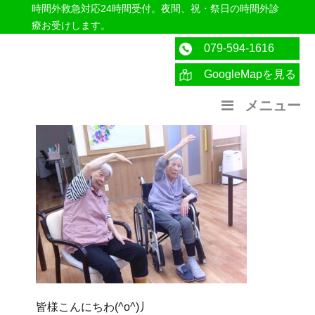
時間外救急対応24時間受付。夜間、祝・祭日の時間外診
療お受けします。
079-594-1616
GoogleMapを見る
医療法人社団紀洋会 公式サイト
メニュー
皆様こんにちわ(^o^)丿