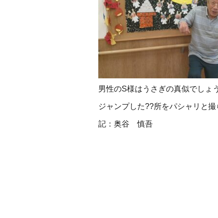
男性のS様はうさぎの真似でしょ
ジャンプした??所を
パシャリと撮ら
記：奥谷 慎吾