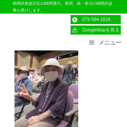
時間外救急対応24時間受付。夜間、祝・祭日の時間外診
療お受けします。
079-594-1616
GoogleMapを見る
医療法人社団紀洋会 公式サイト
メニュー