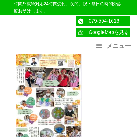
時間外救急対応24時間受付。夜間、祝・祭日の時間外診
療お受けします。
079-594-1616
GoogleMapを見る
医療法人社団紀洋会 公式サイト
メニュー