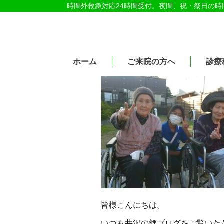
時間外救急対応24時間受付。夜間、祝・祭日の
医療法人社団紀洋会 公式サイト
ホーム
ご来院の方へ
診療
皆様こんにちは。
いつも井沢の郷ブログをご覧いた