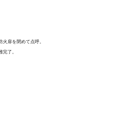
防火扉を閉めて点呼。
難完了。