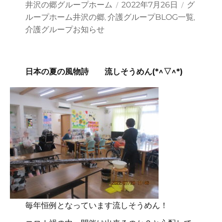
投
投
カ
井沢の郷グループホーム
2022年7月26日
グ
稿
稿
テ
ループホーム井沢の郷
介護グループBLOG一覧
,
,
者
日:
ゴ
介護グループお知らせ
リ
ー
日本の夏の風物詩 流しそうめん(*^▽^*)
毎年恒例となっています流しそうめん！