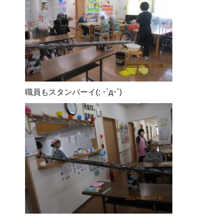
職員もスタンバーイ(; ･`д･´)