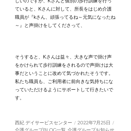
しいのですが、Kさんと個別の歩行訓練を行っ
ていると、Kさんに対して、所長をはじめ介護
職員が『kさん、頑張ってるね～元気になったね
～』と声掛けをしてくださって、
そうすると、Kさんは益々、大きな声で掛け声
をかけられて歩行訓練をされるので声掛けは大
事だということに改めて気づかれたそうです。
私たち職員も、ご利用者に前向きな気持ちにな
っていただけるようにサポートして行きたいで
す。
投
投
カ
西紀 デイサービスセンター
2022年7月25日
稿
稿
テ
介護グループBLOG一覧
介護グループお知らせ
,
,