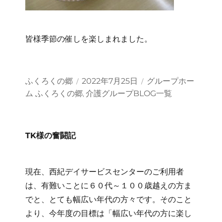
皆様季節の催しを楽しまれました。
投
投
カ
ふくろくの郷
2022年7月25日
グループホー
稿
稿
テ
ム ふくろくの郷
介護グループBLOG一覧
,
者
日:
ゴ
リ
ー
TK様の奮闘記
現在、西紀デイサービスセンターのご利用者
は、有難いことに６０代～１００歳越えの方ま
でと、とても幅広い年代の方々です。そのこと
より、今年度の目標は「幅広い年代の方に楽し