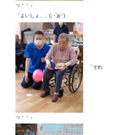
っ・・」
「よいしょ、」(; ･`д･´)
「それ
っ・・」