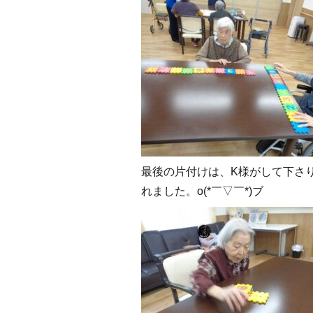
最後の片付けは、K様がして下さ
れました。o(*￣▽￣*)ブ