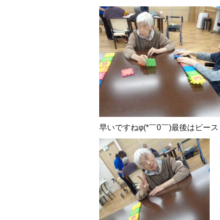
早いですねφ(*￣0￣)最後はピース