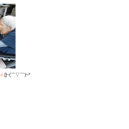
[]~(￣▽￣)~*