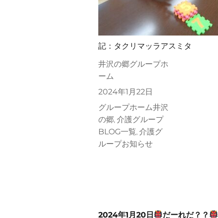
記：タクリマッラアスミタ
投
井沢の郷グループホ
稿
ーム
者
投
2024年1月22日
稿
カ
グループホーム井沢
日:
テ
の郷
介護グループ
,
ゴ
BLOG一覧
介護グ
,
リ
ループお知らせ
ー
2024年1月20日
だーれだ？？