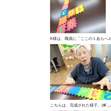
K様は、職員に「ここの１あらへ
こちらは、完成された様子。(❁´◡`