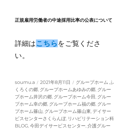
リ
ー
正規雇用労働者の中途採用比率の公表について
詳細は
こちら
をご覧くださ
い。
投
投
カ
soumu.a
2021年8月11日
グループホーム ふ
稿
稿
テ
くろくの郷
グループホームあゆみの郷
グルー
,
,
者
日:
ゴ
プホーム井沢の郷
グループホーム今田
グルー
,
,
リ
プホーム幸の郷
グループホーム福の郷
グルー
,
,
ー
プホーム篠山
グループホーム篠山東
デイサー
,
,
ビスセンターさくらんぼ
リハビリテーション科
,
BLOG
今田デイサービスセンター
介護グルー
,
,