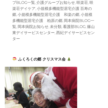
プBLOG一覧
介護グループお知らせ
咲楽荘
咲
,
,
,
楽荘デイケア
小規模多機能型居宅介護 百寿の
,
郷
小規模多機能型居宅介護 和楽の郷
小規模
,
,
多機能型居宅介護 柏原の郷
岡本病院BLOG一
,
覧
岡本病院お知らせ
未分類
看護部BLOG
篠山
,
,
,
,
東デイサービスセンター
西紀デイサービスセン
,
ター
ふくろくの郷 クリスマス会