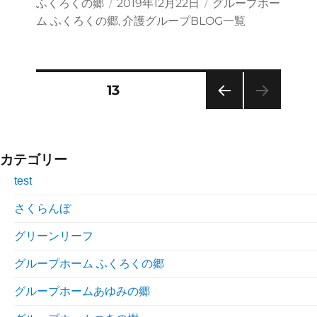
投
投
カ
ふくろくの郷
2019年12月22日
グループホー
稿
稿
テ
ム ふくろくの郷
介護グループBLOG一覧
,
者
日:
ゴ
リ
ー
投
固定ページ
13
稿
前のペ
ナ
ージ
ビ
ゲ
カテゴリー
ー
test
シ
さくらんぼ
ョ
グリーンリーフ
ン
グループホーム ふくろくの郷
グループホームあゆみの郷