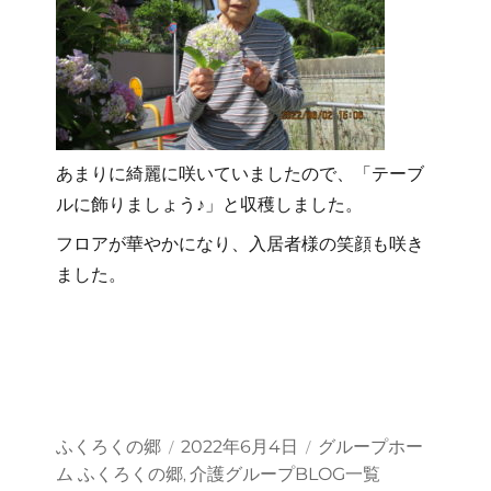
あまりに綺麗に咲いていましたので、「テーブ
ルに飾りましょう♪」と収穫しました。
フロアが華やかになり、入居者様の笑顔も咲き
ました。
投
投
カ
ふくろくの郷
2022年6月4日
グループホー
稿
稿
テ
ム ふくろくの郷
介護グループBLOG一覧
,
者
日:
ゴ