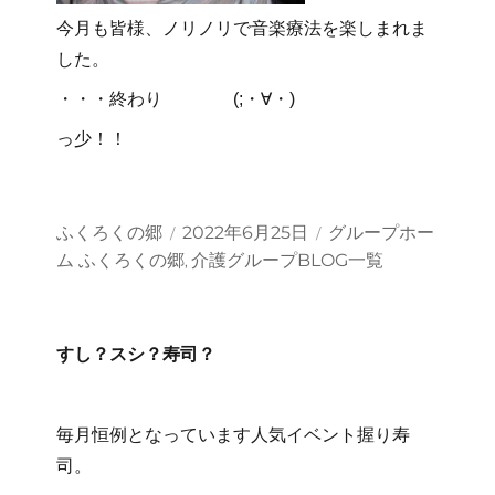
今月も皆様、ノリノリで音楽療法を楽しまれま
した。
・・・終わり (;・∀・)
っ少！！
投
投
カ
ふくろくの郷
2022年6月25日
グループホー
稿
稿
テ
ム ふくろくの郷
介護グループBLOG一覧
,
者
日:
ゴ
リ
ー
すし？スシ？寿司？
毎月恒例となっています人気イベント握り寿
司。