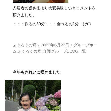
入居者の皆さまより大変美味しいとコメントを
頂きました。
・・・作るの30分・・・食べるの1分 ( ;∀;)
投
投
カ
ふくろくの郷
2022年6月22日
グループホー
稿
稿
テ
ム ふくろくの郷
介護グループBLOG一覧
,
者
日:
ゴ
リ
ー
今年もきれいに咲きました