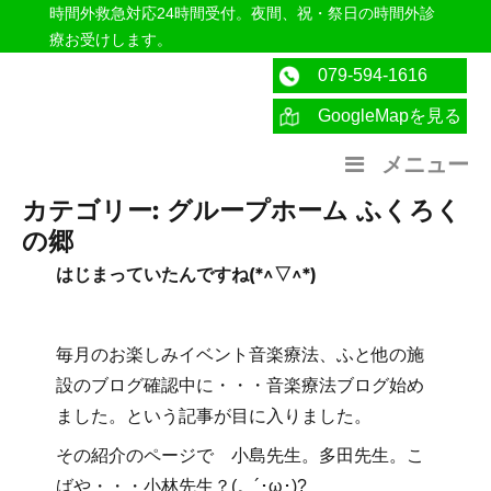
時間外救急対応24時間受付。夜間、祝・祭日の時間外診
療お受けします。
079-594-1616
GoogleMapを見る
医療法人社団紀洋会 公式サイト
メニュー
カテゴリー:
グループホーム ふくろく
の郷
はじまっていたんですね(*^▽^*)
毎月のお楽しみイベント音楽療法、ふと他の施
設のブログ確認中に・・・音楽療法ブログ始め
ました。という記事が目に入りました。
その紹介のページで 小島先生。多田先生。こ
ばや・・・小林先生？(。´･ω･)?