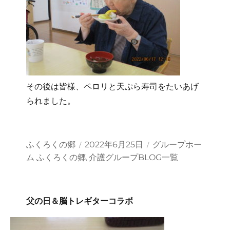
その後は皆様、ペロリと天ぷら寿司をたいあげ
られました。
投
投
カ
ふくろくの郷
2022年6月25日
グループホー
稿
稿
テ
ム ふくろくの郷
介護グループBLOG一覧
,
者
日:
ゴ
リ
ー
父の日＆脳トレギターコラボ