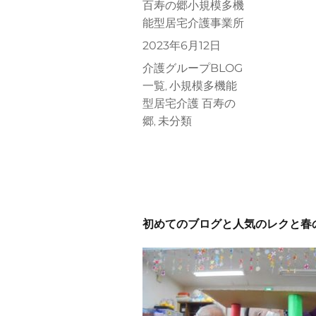
投
百寿の郷小規模多機
稿
能型居宅介護事業所
者
投
2023年6月12日
稿
カ
介護グループBLOG
日:
テ
一覧
小規模多機能
,
ゴ
型居宅介護 百寿の
リ
郷
未分類
,
ー
初めてのブログと人気のレクと春