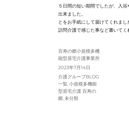
５日間の短い期間でしたが、入浴
出来ました。
とをお手紙にして届けて
訪問介護で感じた事など書いてく
投
百寿の郷小規模多機
稿
能型居宅介護事業所
者
投
2023年7月14日
稿
カ
介護グループBLOG
日:
テ
一覧
小規模多機能
,
ゴ
型居宅介護 百寿の
リ
郷
未分類
,
ー