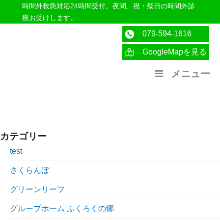
時間外救急対応24時間受付。夜間、祝・祭日の時間外診
療お受けします。
079-594-1616
GoogleMapを見る
医療法人社団紀洋会 公式サイト
メニュー
カテゴリー
test
さくらんぼ
グリーンリーフ
グループホーム ふくろくの郷