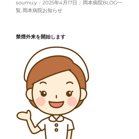
投
投
カ
soumu.y
2025年4月17日
岡本病院BLOG一
稿
稿
テ
覧
岡本病院お知らせ
,
者
日:
ゴ
リ
ー
禁煙外来を開始します