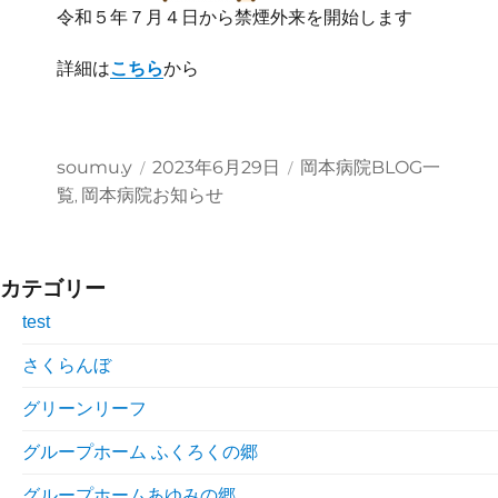
令和５年７月４日から禁煙外来を開始します
詳細は
こちら
から
投
投
カ
soumu.y
2023年6月29日
岡本病院BLOG一
稿
稿
テ
覧
岡本病院お知らせ
,
者
日:
ゴ
リ
ー
カテゴリー
test
さくらんぼ
グリーンリーフ
グループホーム ふくろくの郷
グループホームあゆみの郷